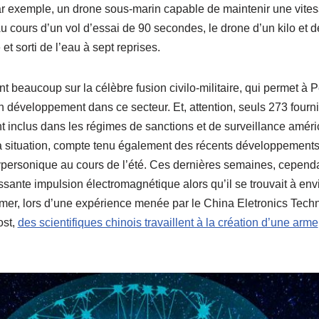
t, par exemple, un drone sous-marin capable de maintenir une vi
u cours d’un vol d’essai de 90 secondes, le drone d’un kilo et de
t sorti de l’eau à sept reprises.
beaucoup sur la célèbre fusion civilo-militaire, qui permet à P
on développement dans ce secteur. Et, attention, seuls 273 four
ont inclus dans les régimes de sanctions et de surveillance amé
a situation, compte tenu également des récents développements
personique au cours de l’été. Ces dernières semaines, cependa
ssante impulsion électromagnétique alors qu’il se trouvait à env
mer, lors d’une expérience menée par le China Eletronics Tech
ost,
des scientifiques chinois travaillent à la création d’une arme